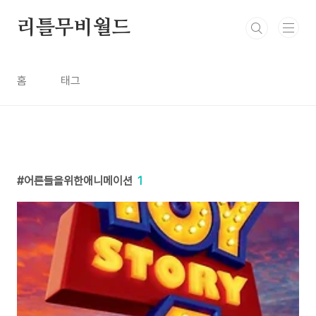
본문 바로가기
리틀무비월드
홈
태그
어른들을위한애니메이션
1