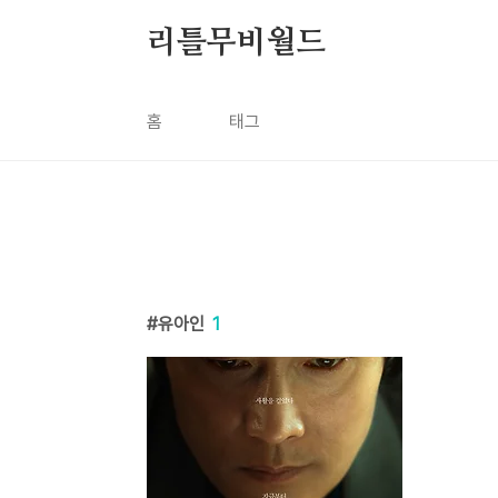
본문 바로가기
리틀무비월드
홈
태그
유아인
1