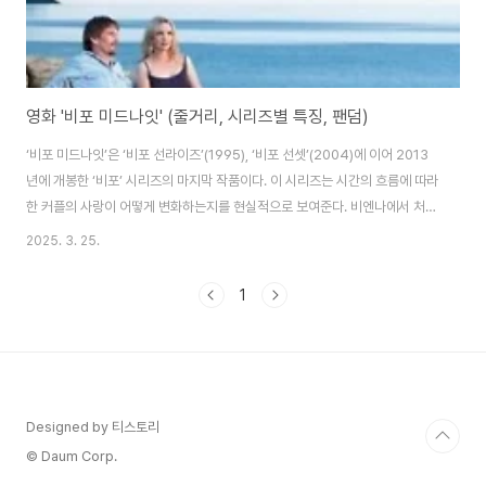
영화 '비포 미드나잇' (줄거리, 시리즈별 특징, 팬덤)
‘비포 미드나잇’은 ‘비포 선라이즈’(1995), ‘비포 선셋’(2004)에 이어 2013
년에 개봉한 ‘비포’ 시리즈의 마지막 작품이다. 이 시리즈는 시간의 흐름에 따라
한 커플의 사랑이 어떻게 변화하는지를 현실적으로 보여준다. 비엔나에서 처음
만난 제시와 셀린느는 9년마다 다시 만나며 사랑의 여러 단계를 경험한다. 이
2025. 3. 25.
번 글에서는 ‘비포 미드나잇’의 주요 줄거리와 함께, ‘비포’ 시리즈가 어떻게 사
랑의 변화를 담아왔는지 분석하며, 마지막으로 팬들의 반응과 팬덤의 특징도
1
살펴본다.1. ‘비포 미드나잇’ 줄거리: 사랑의 현실과 갈등‘비포 미드나잇’은 그리
스에서 휴가를 보내고 있는 제시(에단 호크)와 셀린느(줄리 델피)의 이야기다.
이제 두 사람은 연인이 아닌 부부이며, 쌍둥이 딸을 키우고 있다. 그러나 그들..
Designed by 티스토리
© Daum Corp.