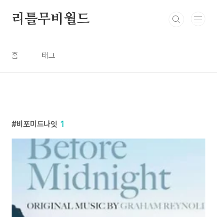
본문 바로가기
리틀무비월드
홈
태그
비포미드나잇
1