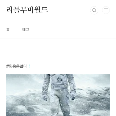
본문 바로가기
리틀무비월드
홈
태그
영웅은없다
1